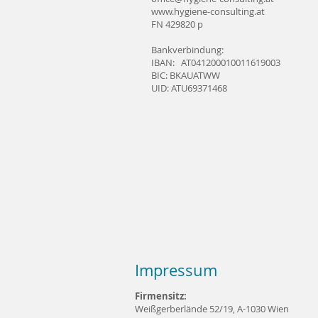
www.hygiene-consulting.at
FN 429820 p
Bankverbindung:
IBAN: AT041200010011619003
BIC: BKAUATWW
UID: ATU69371468
Impressum
Firmensitz:
Weißgerberlände 52/19, A-1030 Wien