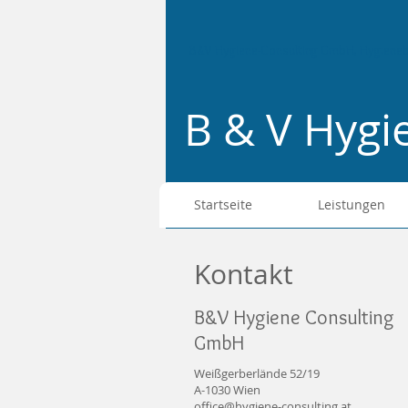
B&V Hygiene-Consulting GmbH, Hygieneb
B & V Hyg
Startseite
Leistungen
Kontakt
B&V Hygiene Consulting
GmbH
Weißgerberlände 52/19
A-1030 Wien
office@hygiene-consulting.at