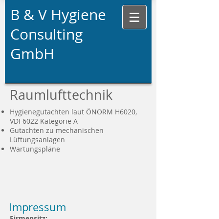
B & V Hygiene
Consulting
GmbH
Raumlufttechnik
Hygienegutachten laut ÖNORM H6020,
VDI 6022 Kategorie A
Gutachten zu mechanischen
Lüftungsanlagen
Wartungspläne
Impressum
Firmensitz: